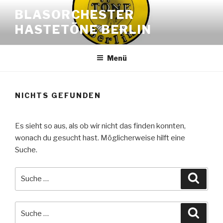
Zum
BLASORCHESTER
Inhalt
HASTETÖNE BERLIN
springen
Menü
NICHTS GEFUNDEN
Es sieht so aus, als ob wir nicht das finden konnten,
wonach du gesucht hast. Möglicherweise hilft eine
Suche.
Suche
Suche
nach:
Suche
Suche
nach: